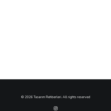
Türkiye'de Orman Yangınları
By Ali Küçükosmanoğlu|8 Minutes Yeryüzündeki
tüm canlıların yaşamları için…
by Ali Küçükosmanoğlu
© 2026 Tasarım Rehberleri. All rights reserved