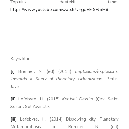
Topluluk destekli tarım:
https://www.youtube.com/watch?v=gdEErSFJ5M8
Kaynaklar
[i]
Brenner, N. (ed) (2014)
Implosions/Explosions:
Towards a Study of Planetary Urbanization.
Berlin:
Jovis.
[ii]
Lefebvre, H. (2015)
Kentsel Devrim
(Çev. Selim
Sezer). Sel Yayıncılık.
[iii]
Lefebvre, H. (2014) Dissolving city, Planetary
Metamorphosis. in Brenner N. (ed)