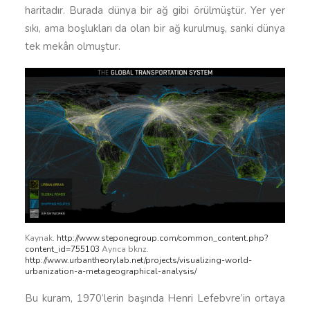
haritadır. Burada dünya bir ağ gibi örülmüştür. Yer yer
sıkı, ama boşlukları da olan bir ağ kurulmuş, sanki dünya
tek mekân olmuştur.
Kaynak.
http://www.steponegroup.com/common_content.php?
content_id=755103
Ayrıca bknz.
http://www.urbantheorylab.net/projects/visualizing-world-
urbanization-a-metageographical-analysis/
Bu kuram, 1970’lerin başında Henri Lefebvre’in ortaya