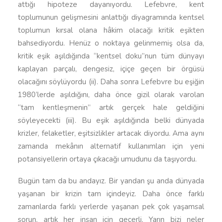
attığı hipoteze dayanıyordu. Lefebvre, kent
toplumunun gelişmesini anlattığı diyagramında kentsel
toplumun kırsal olana hâkim olacağı kritik eşikten
bahsediyordu. Henüz o noktaya gelinmemiş olsa da,
kritik eşik aşıldığında “kentsel doku”nun tüm dünyayı
kaplayan parçalı, dengesiz, içiçe geçen bir örgüsü
olacağını söylüyordu (ii). Daha sonra Lefebvre bu eşiğin
1980’lerde aşıldığını, daha önce gizil olarak varolan
“tam kentleşmenin” artık gerçek hale geldiğini
söyleyecekti (iii). Bu eşik aşıldığında belki dünyada
krizler, felaketler, eşitsizlikler artacak diyordu. Ama aynı
zamanda mekânın alternatif kullanımları için yeni
potansiyellerin ortaya çıkacağı umudunu da taşıyordu.
Bugün tam da bu andayız. Bir yandan şu anda dünyada
yaşanan bir krizin tam içindeyiz. Daha önce farklı
zamanlarda farklı yerlerde yaşanan pek çok yaşamsal
sorun, artık her insan için geçerli. Yarın bizi neler