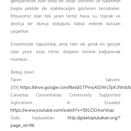
genişletecek olan belki de onlar; üretimin ve tüketimin
başka şekilde de olabileceğini gösteren tecrübeler.
İhtiyacımız olan tek şeyin temiz hava, su, toprak ve
dostça bir dünya olduğunu kabul ederek kurulan
yaşamlar.
Evlerimizde hapsolduk, ama tam da şimdi en gerçek
olan şeye, esas ritme; doğanın ritmine bağlanmak
mümkün…
Birkaç öneri;
Tarım takvimi:
[09]
https://drive.google.com/file/d/1TPmyXlOWLTpK3W
Canastas Comunitarias: Community Supported
Agriculture in Ecuador
https://www.youtube.com/watch?v=591DDAwVoqc
Gıda toplulukları:
http://gidatopluluklari.org/?
page_id=96