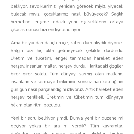
bekliyor, sevdiklerimizi yeniden görecek miyiz, yiyecek
bulacak mıyız, çocuklarımız nasıl büyüyecek? Sağlık
hizmetine erişime odaklı yeni eşitsizliklerin ortaya
çıkacak olması bizi endişelendiriyor.
Ama bir yandan da içten içe, zaten durmalıydık diyoruz.
Salgın bizi hiç akla gelmeyecek şekilde durdurdu.
Üretim ve tüketim, engel tanımadan hareket eden
herşey, insanlar, mallar, herşey durdu. Haritadaki çizgiler
birer birer soldu. Tüm dünyayı sarmış olan malların,
insanların ve sermaye birikiminin sonsuz hareketi ağının
gün gün nasıl parçalandığını izliyoruz. Artık hareket eden
herşey tehlikeli. Üretimin ve tüketimin tüm dünyaya
hâkim olan ritmi bozuldu.
Yeni bir soru beliriyor şimdi. Dünya yeni bir düzene mi
geçiyor yoksa bir ara mı verdik? Tüm kavramlar,
değerler, günlük yaşam biçimleri, ilişkiler birden