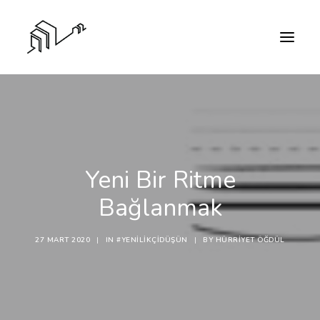
Yeni Bir Ritme
Bağlanmak
27 MART 2020
|
IN
#YENILIKÇIDÜŞÜN
|
BY
HÜRRIYET ÖĞDÜL