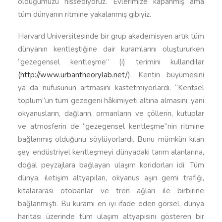
olduğumuzu hissediyoruz. Evlerimize kapanmış ama
tüm dünyanın ritmine yakalanmış gibiyiz.
Harvard Üniversitesinde bir grup akademisyen artık tüm
dünyanın kentleştiğine dair kuramlarını oluştururken
“gezegensel kentleşme” (i) terimini kullandılar
(http://www.urbantheorylab.net/
). Kentin büyümesini
ya da nüfusunun artmasını kastetmiyorlardı. “Kentsel
toplum”un tüm gezegeni hâkimiyeti altına almasını, yani
okyanusların, dağların, ormanların ve çöllerin, kutuplar
ve atmosferin de “gezegensel kentleşme”nin ritmine
bağlanmış olduğunu söylüyorlardı. Bunu mümkün kılan
şey, endüstriyel kentleşmeyi dünyadaki tarım alanlarına,
doğal peyzajlara bağlayan ulaşım koridorları idi. Tüm
dünya, iletişim altyapıları, okyanus aşırı gemi trafiği,
kıtalararası otobanlar ve tren ağları ile birbirine
bağlanmıştı. Bu kuramı en iyi ifade eden görsel, dünya
haritası üzerinde tüm ulaşım altyapısını gösteren bir