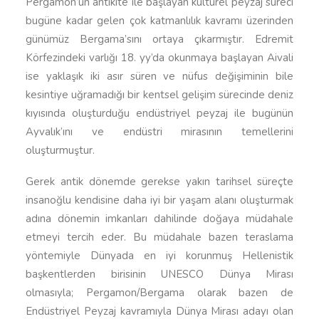
Pergamon’un antikite ile başlayan kültürel peyzaj süreci
bugüne kadar gelen çok katmanlılık kavramı üzerinden
günümüz Bergama’sını ortaya çıkarmıştır. Edremit
Körfezindeki varlığı 18. yy’da okunmaya başlayan Aivali
ise yaklaşık iki asır süren ve nüfus değişiminin bile
kesintiye uğramadığı bir kentsel gelişim sürecinde deniz
kıyısında oluşturduğu endüstriyel peyzaj ile bugünün
Ayvalık’ını ve endüstri mirasının temellerini
oluşturmuştur.
Gerek antik dönemde gerekse yakın tarihsel süreçte
insanoğlu kendisine daha iyi bir yaşam alanı oluşturmak
adına dönemin imkanları dahilinde doğaya müdahale
etmeyi tercih eder. Bu müdahale bazen teraslama
yöntemiyle Dünyada en iyi korunmuş Hellenistik
başkentlerden birisinin UNESCO Dünya Mirası
olmasıyla; Pergamon/Bergama olarak bazen de
Endüstriyel Peyzaj kavramıyla Dünya Mirası adayı olan