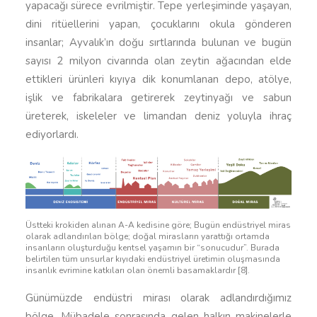
yapacağı sürece evrilmiştir. Tepe yerleşiminde yaşayan,
dini ritüellerini yapan, çocuklarını okula gönderen
insanlar; Ayvalık’ın doğu sırtlarında bulunan ve bugün
sayısı 2 milyon civarında olan zeytin ağacından elde
ettikleri ürünleri kıyıya dik konumlanan depo, atölye,
işlik ve fabrikalara getirerek zeytinyağı ve sabun
üreterek, iskeleler ve limandan deniz yoluyla ihraç
ediyorlardı.
Üstteki krokiden alınan A-A kedisine göre; Bugün endüstriyel miras
olarak adlandırılan bölge; doğal mirasların yarattığı ortamda
insanların oluşturduğu kentsel yaşamın bir “sonucudur”. Burada
belirtilen tüm unsurlar kıyıdaki endüstriyel üretimin oluşmasında
insanlık evrimine katkıları olan önemli basamaklardır [8].
Günümüzde endüstri mirası olarak adlandırdığımız
bölge, Mübadele sonrasında gelen halkın makinelerle