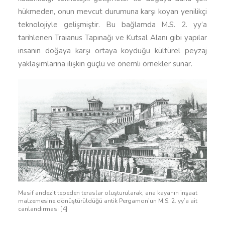
hükmeden, onun mevcut durumuna karşı koyan yenilikçi
teknolojiyle gelişmiştir. Bu bağlamda M.S. 2. yy’a
tarihlenen Traianus Tapınağı ve Kutsal Alanı gibi yapılar
insanın doğaya karşı ortaya koyduğu kültürel peyzaj
yaklaşımlarına ilişkin güçlü ve önemli örnekler sunar.
Masif andezit tepeden teraslar oluşturularak, ana kayanın inşaat
malzemesine dönüştürüldüğü antik Pergamon’un M.S. 2. yy’a ait
canlandırması [4]