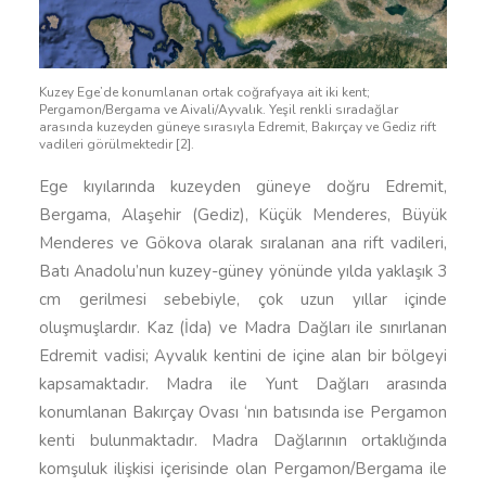
Kuzey Ege’de konumlanan ortak coğrafyaya ait iki kent;
Pergamon/Bergama ve Aivali/Ayvalık. Yeşil renkli sıradağlar
arasında kuzeyden güneye sırasıyla Edremit, Bakırçay ve Gediz rift
vadileri görülmektedir [2].
Ege kıyılarında kuzeyden güneye doğru Edremit,
Bergama, Alaşehir (Gediz), Küçük Menderes, Büyük
Menderes ve Gökova olarak sıralanan ana rift vadileri,
Batı Anadolu’nun kuzey-güney yönünde yılda yaklaşık 3
cm gerilmesi sebebiyle, çok uzun yıllar içinde
oluşmuşlardır. Kaz (İda) ve Madra Dağları ile sınırlanan
Edremit vadisi; Ayvalık kentini de içine alan bir bölgeyi
kapsamaktadır. Madra ile Yunt Dağları arasında
konumlanan Bakırçay Ovası ‘nın batısında ise Pergamon
kenti bulunmaktadır. Madra Dağlarının ortaklığında
komşuluk ilişkisi içerisinde olan Pergamon/Bergama ile