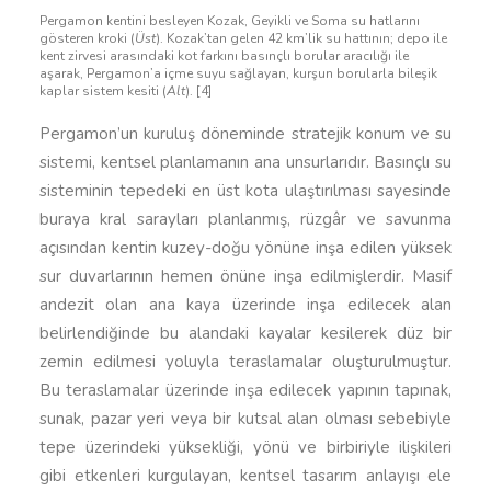
Pergamon kentini besleyen Kozak, Geyikli ve Soma su hatlarını
gösteren kroki (
Üst
). Kozak’tan gelen 42 km’lik su hattının; depo ile
kent zirvesi arasındaki kot farkını basınçlı borular aracılığı ile
aşarak, Pergamon’a içme suyu sağlayan, kurşun borularla bileşik
kaplar sistem kesiti (
Alt
). [4]
Pergamon’un kuruluş döneminde stratejik konum ve su
sistemi, kentsel planlamanın ana unsurlarıdır. Basınçlı su
sisteminin tepedeki en üst kota ulaştırılması sayesinde
buraya kral sarayları planlanmış, rüzgâr ve savunma
açısından kentin kuzey-doğu yönüne inşa edilen yüksek
sur duvarlarının hemen önüne inşa edilmişlerdir. Masif
andezit olan ana kaya üzerinde inşa edilecek alan
belirlendiğinde bu alandaki kayalar kesilerek düz bir
zemin edilmesi yoluyla teraslamalar oluşturulmuştur.
Bu teraslamalar üzerinde inşa edilecek yapının tapınak,
sunak, pazar yeri veya bir kutsal alan olması sebebiyle
tepe üzerindeki yüksekliği, yönü ve birbiriyle ilişkileri
gibi etkenleri kurgulayan, kentsel tasarım anlayışı ele