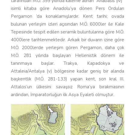
tarafından M.Ö. 399 yılında kaleme alınan “Anabasis (iv)”
isimli kitaba göre Anadolu’ya dönen Pers Orduları
Pergamon ’da konaklamışlardır. Kent tarihi; ovada
bulunan yerleşim izleri açısından M.Ö. 6000ler ile Kale
Tepesinde tespit edilen seramik buluntularına göre M.Ö.
4000lere tarihlenmektedir. Arkaik bir duvarın izine göre
M.Ö. 2000lerde yerleşim gören Pergamon, daha çok
M.Ö. 281 yılında başlayan Hellenistik dönem ile
tanınmaya başlar. Trakya, Kapadokya ve
Attaleia/Antalya (v) bölgesine kadar geniş bir alanda
başkentlik (M.Ö. 281-133) yapan kent, son kral III.
Attalos’un ülkesini savaşsız Roma’ya bırakmasının
ardından, İmparatorluğun ilk Asya Eyaleti olmuştur.