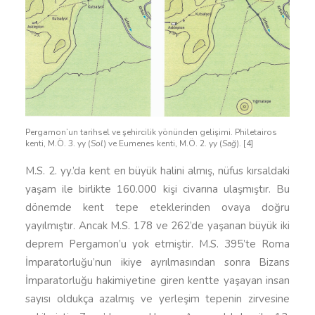
Pergamon’un tarihsel ve şehircilik yönünden gelişimi. Philetairos
kenti, M.Ö. 3. yy (
Sol
) ve Eumenes kenti, M.Ö. 2. yy (
Sağ
). [4]
M.S. 2. yy.’da kent en büyük halini almış, nüfus kırsaldaki
yaşam ile birlikte 160.000 kişi civarına ulaşmıştır. Bu
dönemde kent tepe eteklerinden ovaya doğru
yayılmıştır. Ancak M.S. 178 ve 262’de yaşanan büyük iki
deprem Pergamon’u yok etmiştir. M.S. 395’te Roma
İmparatorluğu’nun ikiye ayrılmasından sonra Bizans
İmparatorluğu hakimiyetine giren kentte yaşayan insan
sayısı oldukça azalmış ve yerleşim tepenin zirvesine