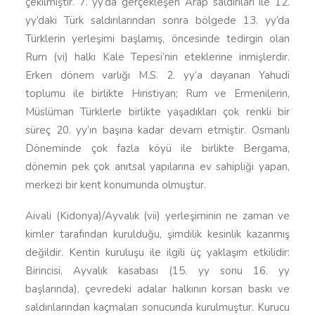
çekilmiştir. 7. yy’da gerçekleşen Arap saldırıları ile 12.
yy’daki Türk saldırılarından sonra bölgede 13. yy’da
Türklerin yerleşimi başlamış, öncesinde tedirgin olan
Rum (vi) halkı Kale Tepesi’nin eteklerine inmişlerdir.
Erken dönem varlığı M.S. 2. yy’a dayanan Yahudi
toplumu ile birlikte Hıristiyan; Rum ve Ermenilerin,
Müslüman Türklerle birlikte yaşadıkları çok renkli bir
süreç 20. yy’ın başına kadar devam etmiştir. Osmanlı
Döneminde çok fazla köyü ile birlikte Bergama,
dönemin pek çok anıtsal yapılarına ev sahipliği yapan,
merkezi bir kent konumunda olmuştur.
Aivali (Kidonya)/Ayvalık (vii) yerleşiminin ne zaman ve
kimler tarafından kurulduğu, şimdilik kesinlik kazanmış
değildir. Kentin kuruluşu ile ilgili üç yaklaşım etkilidir:
Birincisi, Ayvalık kasabası (15. yy sonu 16. yy
başlarında), çevredeki adalar halkının korsan baskı ve
saldırılarından kaçmaları sonucunda kurulmuştur. Kurucu