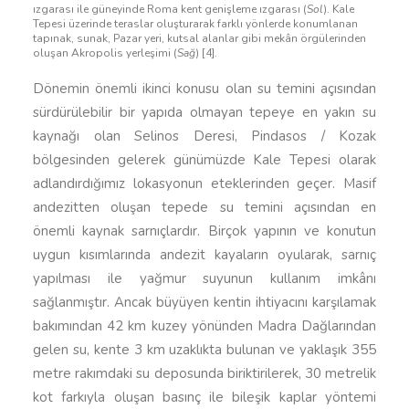
ızgarası ile güneyinde Roma kent genişleme ızgarası (
Sol
). Kale
Tepesi üzerinde teraslar oluşturarak farklı yönlerde konumlanan
tapınak, sunak, Pazar yeri, kutsal alanlar gibi mekân örgülerinden
oluşan Akropolis yerleşimi (
Sağ
) [4].
Dönemin önemli ikinci konusu olan su temini açısından
sürdürülebilir bir yapıda olmayan tepeye en yakın su
kaynağı olan Selinos Deresi, Pindasos / Kozak
bölgesinden gelerek günümüzde Kale Tepesi olarak
adlandırdığımız lokasyonun eteklerinden geçer. Masif
andezitten oluşan tepede su temini açısından en
önemli kaynak sarnıçlardır. Birçok yapının ve konutun
uygun kısımlarında andezit kayaların oyularak, sarnıç
yapılması ile yağmur suyunun kullanım imkânı
sağlanmıştır. Ancak büyüyen kentin ihtiyacını karşılamak
bakımından 42 km kuzey yönünden Madra Dağlarından
gelen su, kente 3 km uzaklıkta bulunan ve yaklaşık 355
metre rakımdaki su deposunda biriktirilerek, 30 metrelik
kot farkıyla oluşan basınç ile bileşik kaplar yöntemi