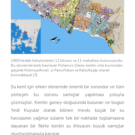
1900’lerdeki haliyle kentin 12 kilisesi ve 11 mahallesi bulunuyordu.
Bu dönemde kenti besleyen Potamos Deresi kentin orta kısmından
geçerek Kidonya/Aivali ’yi Pano/Yukarı ve Kato/Aşağı olarak
bölmekteydi [7].
Su kent için erken dönemde önemli bir sorundur ve tüm
yerleşim bu sorunu sarnıçlar yapılması yoluyla
çözmüştür. Kentin güney-doğusunda bulunan ve bugün
Yedi Kuyular olarak bilinen mevki, küçük bir su
havzasının yağmur sularını tek bir noktada toplamasına
dayanan bir fikirle kentin su ihtiyacını büyük sarnıçlar
oluşturulmasıyla karşılar.