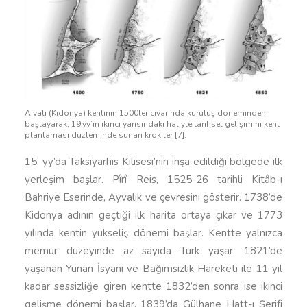
Aivali (Kidonya) kentinin 1500ler civarında kuruluş döneminden
başlayarak, 19.yy’ın ikinci yarısındaki haliyle tarihsel gelişimini kent
planlaması düzleminde sunan krokiler [7].
15. yy’da Taksiyarhis Kilisesi’nin inşa edildiği bölgede ilk
yerleşim başlar. Pîrî Reis, 1525-26 tarihli Kitâb-ı
Bahriye Eserinde, Ayvalık ve çevresini gösterir. 1738’de
Kidonya adının geçtiği ilk harita ortaya çıkar ve 1773
yılında kentin yükseliş dönemi başlar. Kentte yalnızca
memur düzeyinde az sayıda Türk yaşar. 1821’de
yaşanan Yunan İsyanı ve Bağımsızlık Hareketi ile 11 yıl
kadar sessizliğe giren kentte 1832’den sonra ise ikinci
gelişme dönemi başlar. 1839’da Gülhane Hatt-ı Şerifi