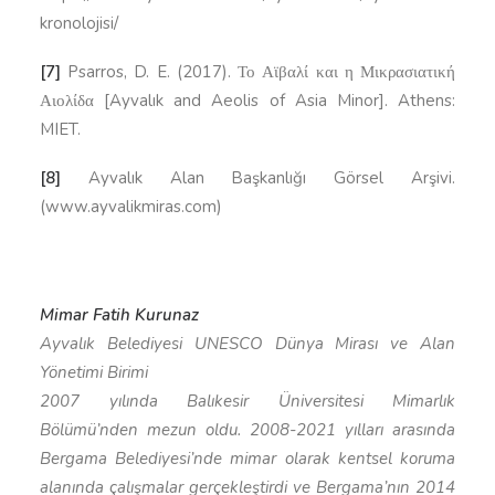
kronolojisi/
[7]
Psarros, D. E. (2017). Το Αϊβαλί και η Μικρασιατική
Αιολίδα [Ayvalık and Aeolis of Asia Minor]. Athens:
MIET.
[8]
Ayvalık Alan Başkanlığı Görsel Arşivi.
(www.ayvalikmiras.com)
Mimar Fatih Kurunaz
Ayvalık Belediyesi UNESCO Dünya Mirası ve Alan
Yönetimi Birimi
2007 yılında Balıkesir Üniversitesi Mimarlık
Bölümü’nden mezun oldu. 2008-2021 yılları arasında
Bergama Belediyesi’nde mimar olarak kentsel koruma
alanında çalışmalar gerçekleştirdi ve Bergama’nın 2014