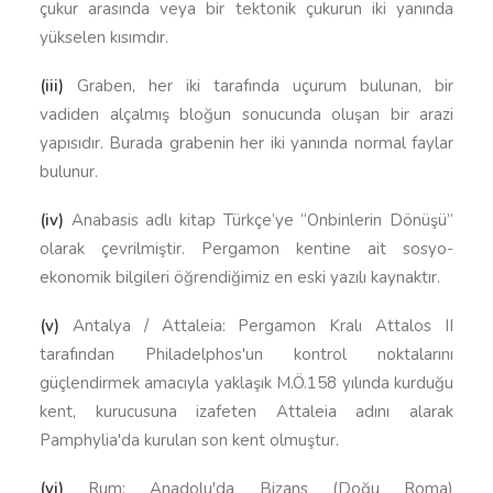
çukur arasında veya bir tektonik çukurun iki yanında
yükselen kısımdır.
(iii)
Graben, her iki tarafında uçurum bulunan, bir
vadiden alçalmış bloğun sonucunda oluşan bir arazi
yapısıdır. Burada grabenin her iki yanında normal faylar
bulunur.
(iv)
Anabasis adlı kitap Türkçe’ye “Onbinlerin Dönüşü”
olarak çevrilmiştir. Pergamon kentine ait sosyo-
ekonomik bilgileri öğrendiğimiz en eski yazılı kaynaktır.
(v)
Antalya / Attaleia: Pergamon Kralı Attalos II
tarafından Philadelphos'un kontrol noktalarını
güçlendirmek amacıyla yaklaşık M.Ö.158 yılında kurduğu
kent, kurucusuna izafeten Attaleia adını alarak
Pamphylia'da kurulan son kent olmuştur.
(vi)
Rum: Anadolu'da Bizans (Doğu Roma)