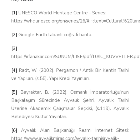
[1]
UNESCO World Heritage Centre - Series:
https://whc.unesco.org/en/series/26/#:~:text=Cultural
[2]
Google Earth tabanlı coğrafi harita.
[3]
https://irfanakar.com/SUNUM/LISE/pdf/10/IC_KUVVETLER.pd
[4]
Radt, W. (2002). Pergamon / Antik Bir Kentin Tarihi
ve Yapıları. (s.55). Yapı Kredi Yayınları.
[5]
Bayraktar, B. (2022). Osmanlı İmparatorluğu’nun
Başkalaşım Sürecinde Ayvalık Şehri. Ayvalık Tarihi
Üzerine Akademik Çalışmalar Seçkisi, (s.119). Ayvalık
Belediyesi Kültür Yayınları.
[6]
Ayvalık Alan Başkanlığı Resmi İnternet Sitesi:
https://www.ayvalikmiras.com/ayvalik-tarihi/ayvalik-