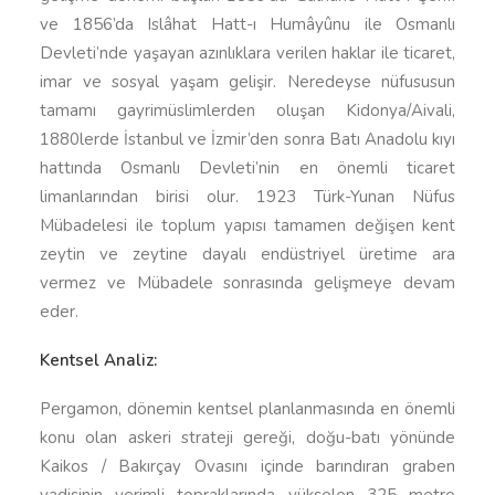
ve 1856’da Islâhat Hatt-ı Humâyûnu ile Osmanlı
Devleti’nde yaşayan azınlıklara verilen haklar ile ticaret,
imar ve sosyal yaşam gelişir. Neredeyse nüfususun
tamamı gayrimüslimlerden oluşan Kidonya/Aivali,
1880lerde İstanbul ve İzmir’den sonra Batı Anadolu kıyı
hattında Osmanlı Devleti’nin en önemli ticaret
limanlarından birisi olur. 1923 Türk-Yunan Nüfus
Mübadelesi ile toplum yapısı tamamen değişen kent
zeytin ve zeytine dayalı endüstriyel üretime ara
vermez ve Mübadele sonrasında gelişmeye devam
eder.
Kentsel Analiz:
Pergamon, dönemin kentsel planlanmasında en önemli
konu olan askeri strateji gereği, doğu-batı yönünde
Kaikos / Bakırçay Ovasını içinde barındıran graben