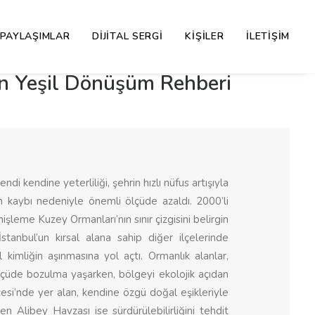
PAYLAŞIMLAR
DIJITAL SERGI
KIŞILER
İLETIŞIM
an Yeşil Dönüşüm Rehberi
ndi kendine yeterliliği, şehrin hızlı nüfus artışıyla
nin kaybı nedeniyle önemli ölçüde azaldı. 2000’li
nişleme Kuzey Ormanları’nın sınır çizgisini belirgin
tanbul’un kırsal alana sahip diğer ilçelerinde
 kimliğin aşınmasına yol açtı. Ormanlık alanlar,
ölçüde bozulma yaşarken, bölgeyi ekolojik açıdan
lçesi’nde yer alan, kendine özgü doğal eşikleriyle
en Alibey Havzası ise sürdürülebilirliğini tehdit