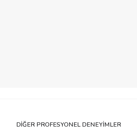
İstasyon Meydanları
İstasyon Meydanları
DIĞER PROFESYONEL DENEYIMLER