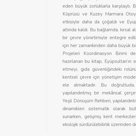
eden büyük zorluklarla karşılaştı.
Köprüsü ve Kuzey Marmara Otoyolu
etkisiyle daha da çoğaldı ve Eyüps
altında kaldı. Bu bağlamda, kırsal al
bir çevre yönetimiyle entegre edil
için her zamankinden daha büyük b
Projeleri Koordinasyon Birimi d
hazırlanan bu kitap, Eyüpsultan’ın s
etmeyi, gıda güvenliğindeki rolünü
kentsel çevre için yönetişim model
ele almaktadır. Bu doğrultuda,
yapılandırılmış bir mekânsal çerç
Yeşil Dönüşüm Rehberi, yapılandırılmı
dinamikleri sistematik olarak b
sunarken, gelişmiş kent merkezleri
ekolojik sürdürülebilirlik üzerinden