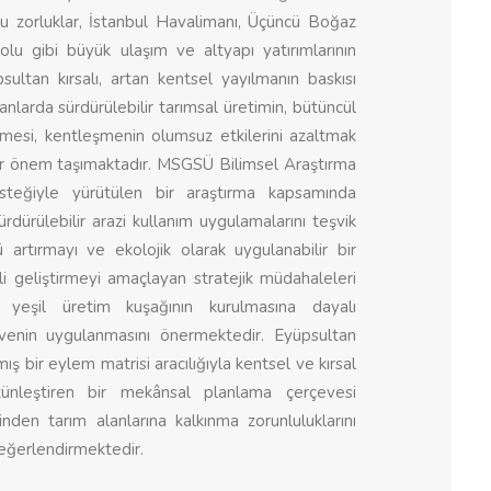
 Bu zorluklar, İstanbul Havalimanı, Üçüncü Boğaz
 gibi büyük ulaşım ve altyapı yatırımlarının
ultan kırsalı, artan kentsel yayılmanın baskısı
anlarda sürdürülebilir tarımsal üretimin, bütüncül
mesi, kentleşmenin olumsuz etkilerini azaltmak
ir önem taşımaktadır. MSGSÜ Bilimsel Araştırma
esteğiyle yürütülen bir araştırma kapsamında
ürdürülebilir arazi kullanım uygulamalarını teşvik
 artırmayı ve ekolojik olarak uygulanabilir bir
i geliştirmeyi amaçlayan stratejik müdahaleleri
 yeşil üretim kuşağının kurulmasına dayalı
evenin uygulanmasını önermektedir. Eyüpsultan
ş bir eylem matrisi aracılığıyla kentsel ve kırsal
ütünleştiren bir mekânsal planlama çerçevesi
nden tarım alanlarına kalkınma zorunluluklarını
 değerlendirmektedir.