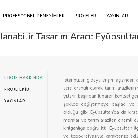
PROFESYONEL DENEYIMLER
PROJELER
YAYINLAR
lanabilir Tasarım Aracı: Eyüpsult
PROJE HAKKINDA
İstanbul’un gıdaya erişim açısından ke
ters orantılı olarak tarım arazileri
PROJE EKIBI
yılların başından itibaren kentsel ge
YAYINLAR
şekilde değiştirmeye başladı ve İs
olduğu gibi Eyüpsultan’da da kırsal
meralar ve tarım arazileri önemli 
kırılganlığa doğru itti. Eyüpsultan İ
ve topoğrafyasıyla karakterize edil