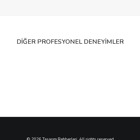
DIĞER PROFESYONEL DENEYIMLER
DUMLUPINAR MAHALLESI VE ÇEVRESINE
YÖNELIK KENTSEL TASARIM REHBERI
© 2026 Tasarım Rehberleri. All rights reserved