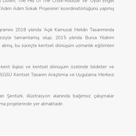
Up & Down, The Hill Of The Croıx-Rousse’ ve ‘Oyun Engel
yan ‘Adım Adım Sokak Projesinin’ koordinatörlüğünü yapmış
ramını 2018 yılında ‘Açık Kamusal Mekân Tasarımında
teziyle tamamlamış olup; 2015 yılında Bursa Yıldırım
 almış, bu süreçte kentsel dönüşüm uzmanlık eğitimleri
nt ilişkisi ve kentsel dönüşüm özelinde bildiriler ve
k MSGSÜ Kentsel Tasarım Araştırma ve Uygulama Merkezi
 Şentürk, illüstrasyon alanında bağımsız çalışmalar
ma projelerinde yer almaktadır.