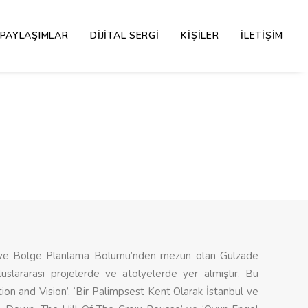
PAYLAŞIMLAR
DIJITAL SERGI
KIŞILER
İLETIŞIM
ir ve Bölge Planlama Bölümü’nden mezun olan Gülzade
slararası projelerde ve atölyelerde yer almıştır. Bu
n and Vision’, ‘Bir Palimpsest Kent Olarak İstanbul ve