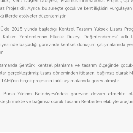
luluk’, ‘Kent Düşleri Atölyesi’, ‘Erasmus International Project, 
az Projesi’dir. Ayrıca, bu süreçte çocuk ve kent ilişkisini vurgula
klı illerde atölyeler düzenlemiştir.
’de 2015 yılında başladığı Kentsel Tasarım Yüksek Lisans Prog
 Katılım Yöntemlerinin Etkinlik Düzeyi Değerlendirmesi’ adlı 
iyesi’nde başladığı görevinde kentsel dönüşüm çalışmalarında yer
ır.
zamanda Şentürk, kentsel planlama ve tasarım ölçeğinde çocuk-ke
lar gerçekleştirmiş; lisans döneminden itibaren, bağımsız olara
AM)’nin birçok projesinin farklı aşamalarında görev almıştır.
 Bursa Yıldırım Belediyesi’ndeki görevine devam etmekte olan
kleştirmekte ve bağımsız olarak Tasarım Rehberleri ekibiyle araştır