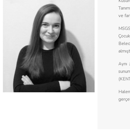
Kusur
Tanım
ve far
MSGSÜ
Çocuk
Beled
almışt
Aynı 
sunum
(KENTT
Halen
gerçe