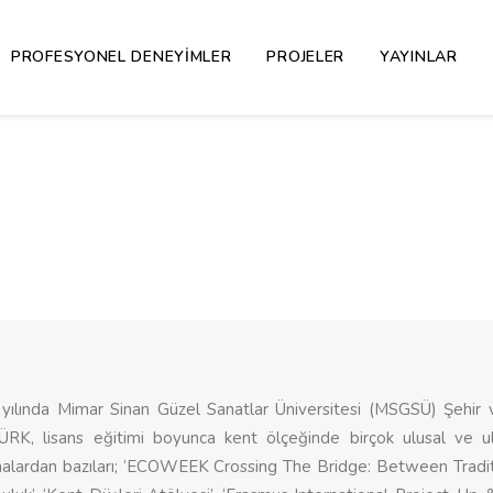
PROFESYONEL DENEYIMLER
PROJELER
YAYINLAR
yılında Mimar Sinan Güzel Sanatlar Üniversitesi (MSGSÜ) Şeh
RK, lisans eğitimi boyunca kent ölçeğinde birçok ulusal ve ulu
malardan bazıları; ‘ECOWEEK Crossing The Bridge: Between Traditio