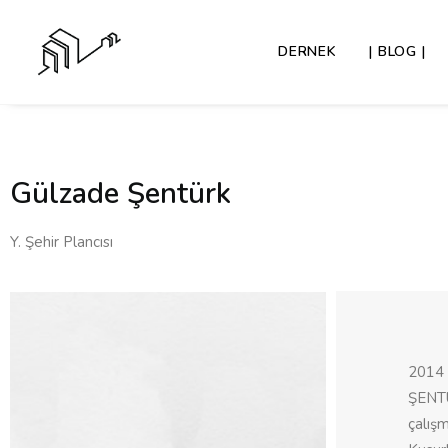
DERNEK
| BLOG |
Gülzade Şentürk
Y. Şehir Plancısı
2014 
ŞENTÜ
çalış