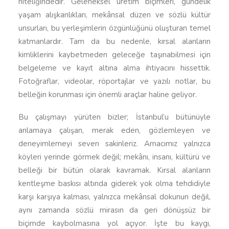
niteliğindedir. Geleneksel üretim biçimleri, gündelik
yaşam alışkanlıkları, mekânsal düzen ve sözlü kültür
unsurları, bu yerleşimlerin özgünlüğünü oluşturan temel
katmanlardır. Tam da bu nedenle, kırsal alanların
kimliklerini kaybetmeden geleceğe taşınabilmesi için
belgeleme ve kayıt altına alma ihtiyacını hissettik.
Fotoğraflar, videolar, röportajlar ve yazılı notlar, bu
belleğin korunması için önemli araçlar haline geliyor.
Bu çalışmayı yürüten bizler; İstanbul’u bütünüyle
anlamaya çalışan, merak eden, gözlemleyen ve
deneyimlemeyi seven sakinleriz. Amacımız yalnızca
köyleri yerinde görmek değil; mekânı, insanı, kültürü ve
belleği bir bütün olarak kavramak. Kırsal alanların
kentleşme baskısı altında giderek yok olma tehdidiyle
karşı karşıya kalması, yalnızca mekânsal dokunun değil,
aynı zamanda sözlü mirasın da geri dönüşsüz bir
biçimde kaybolmasına yol açıyor. İşte bu kaygı,