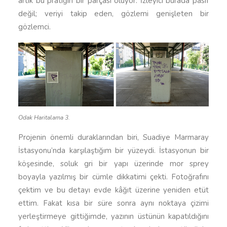
artık bu pratiğin bir parçası oluyor. İzleyici burada pasif
değil; veriyi takip eden, gözlemi genişleten bir
gözlemci.
Odak Haritalama 3.
Projenin önemli duraklarından biri, Suadiye Marmaray
İstasyonu’nda karşılaştığım bir yüzeydi. İstasyonun bir
köşesinde, soluk gri bir yapı üzerinde mor sprey
boyayla yazılmış bir cümle dikkatimi çekti. Fotoğrafını
çektim ve bu detayı evde kâğıt üzerine yeniden etüt
ettim. Fakat kısa bir süre sonra aynı noktaya çizimi
yerleştirmeye gittiğimde, yazının üstünün kapatıldığını