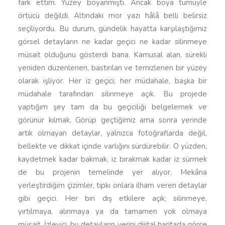
fark ettim. Yüzey boyanmıştı. Ancak boya tümüyle
örtücü değildi. Altındaki mor yazı hâlâ belli belirsiz
seçiliyordu. Bu durum, gündelik hayatta karşılaştığımız
görsel detayların ne kadar geçici ne kadar silinmeye
müsait olduğunu gösterdi bana. Kamusal alan, sürekli
yeniden düzenlenen, bastırılan ve temizlenen bir yüzey
olarak işliyor. Her iz geçici; her müdahale, başka bir
müdahale tarafından silinmeye açık. Bu projede
yaptığım şey tam da bu geçiciliği belgelemek ve
görünür kılmak. Görüp geçtiğimiz ama sonra yerinde
artık olmayan detaylar, yalnızca fotoğraflarda değil,
bellekte ve dikkat içinde varlığını sürdürebilir. O yüzden,
kaydetmek kadar bakmak, iz bırakmak kadar iz sürmek
de bu projenin temelinde yer alıyor. Mekâna
yerleştirdiğim çizimler, tıpkı onlara ilham veren detaylar
gibi geçici. Her biri dış etkilere açık; silinmeye,
yırtılmaya, alınmaya ya da tamamen yok olmaya
müsait. İzleyici, bu detayların yerini dijital haritada görse